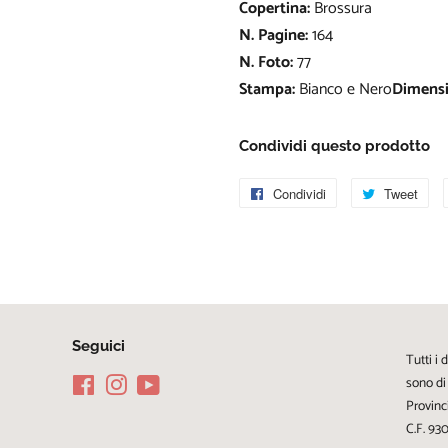
Copertina:
Brossura
N. Pagine:
164
N. Foto:
77
Stampa:
Bianco e Nero
Dimensi
Condividi questo prodotto
Condividi
Condividi
Tweet
Twi
su
su
Facebook
Twi
Seguici
Tutti i 
sono di
Facebook
Instagram
YouTube
Provinc
C.F. 9