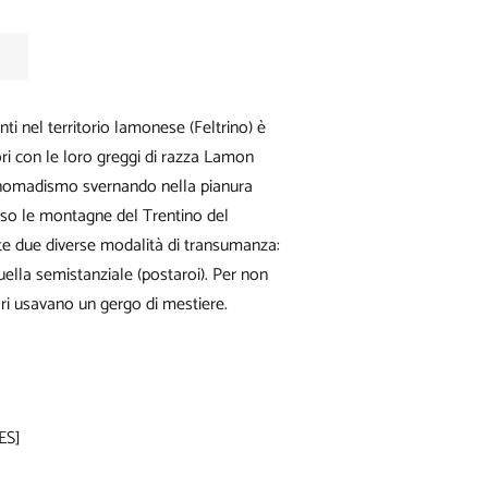
ti nel territorio lamonese (Feltrino) è
ori con le loro greggi di razza Lamon
-nomadismo svernando nella pianura
erso le montagne del Trentino del
ste due diverse modalità di transumanza:
ella semistanziale (postaroi). Per non
tori usavano un gergo di mestiere.
ES]