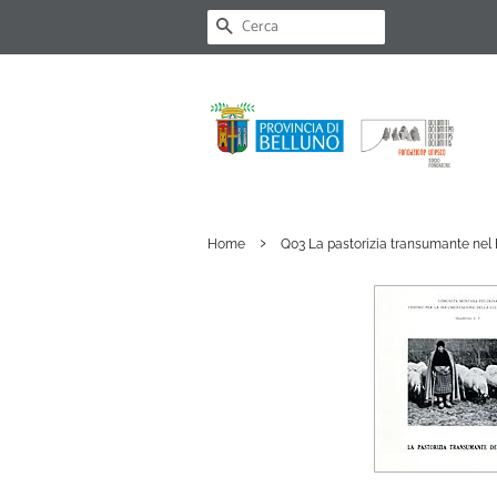
CERCA
›
Home
Q03 La pastorizia transumante nel 