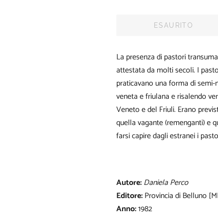
ESAURITO
La presenza di pastori transuman
attestata da molti secoli. I past
praticavano una forma di semi
veneta e friulana e risalendo v
Veneto e del Friuli. Erano previ
quella vagante (remenganti) e qu
farsi capire dagli estranei i pas
Autore:
Daniela Perco
Editore:
Provincia di Belluno [M
Anno:
1982