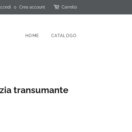
ccedi
o
Crea account
Carrello
HOME
CATALOGO
izia transumante