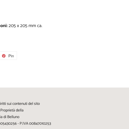
oni:
205 x 205 mm ca.
tta
Pin
Pinna
su
tter
Pinterest
diritti sui contenuti del sito
 Proprietà della
ia di Belluno
3005430256 - P.IVA 00847010253