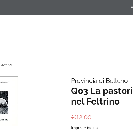
A
Feltrino
Provincia di Belluno
Q03 La pastor
nel Feltrino
Prezzo
Prezzo
€12,00
di
scontato
Imposte incluse.
listino