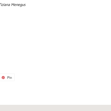
, Tiziana Menegus
tta
Pin
Pinna
su
tter
Pinterest