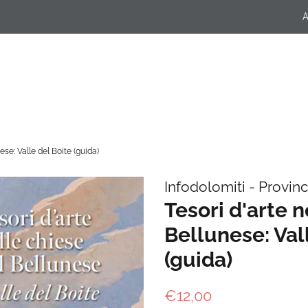
A
ese: Valle del Boite (guida)
Infodolomiti - Provinc
Tesori d'arte n
Bellunese: Val
(guida)
Prezzo
Prezzo
€12,00