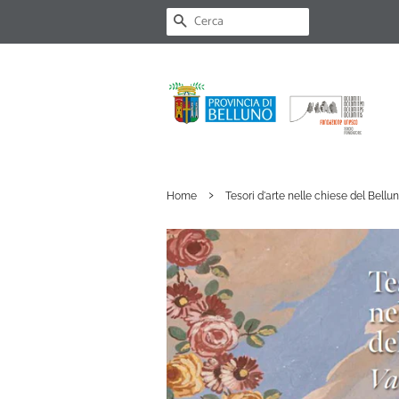
CERCA
›
Home
Tesori d'arte nelle chiese del Bellun