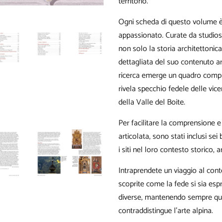
territorio.
Ogni scheda di questo volume è 
appassionato. Curate da studiosi
non solo la storia architettonic
dettagliata del suo contenuto ar
ricerca emerge un quadro comples
rivela specchio fedele delle vic
della Valle del Boite.
Per facilitare la comprensione e 
articolata, sono stati inclusi s
i siti nel loro contesto storico, ar
Intraprendete un viaggio al con
scoprite come la fede si sia esp
diverse, mantenendo sempre que
contraddistingue l’arte alpina.