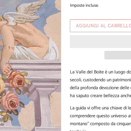
di
scontato
Imposte incluse.
listino
AGGIUNGI AL CARRELL
La Valle del Boite è un luogo dov
secoli, custodendo un patrimonio
della profonda devozione delle 
ha saputo creare bellezza anche n
La guida vi offre una chiave di le
comprendere questo universo aff
montano” composto da cinquanta