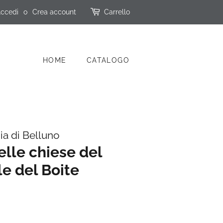
ccedi
o
Crea account
Carrello
HOME
CATALOGO
ia di Belluno
elle chiese del
le del Boite