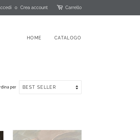
ccedi
o
Crea account
Carrello
HOME
CATALOGO
rdina per