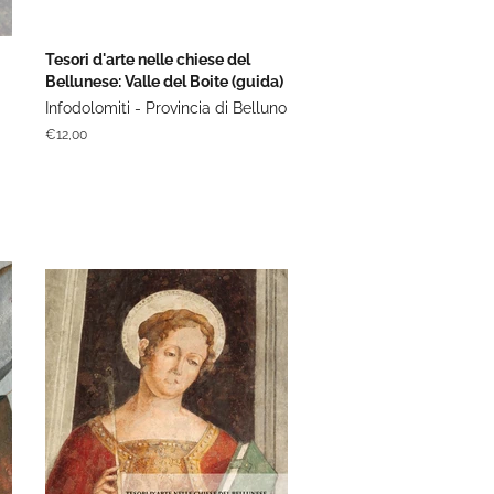
Tesori d'arte nelle chiese del
Bellunese: Valle del Boite (guida)
Infodolomiti - Provincia di Belluno
Prezzo
€12,00
di
listino