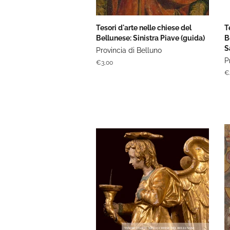
Tesori d'arte nelle chiese del
T
Bellunese: Sinistra Piave (guida)
B
S
Provincia di Belluno
P
Prezzo
€3,00
di
P
€
listino
di
li