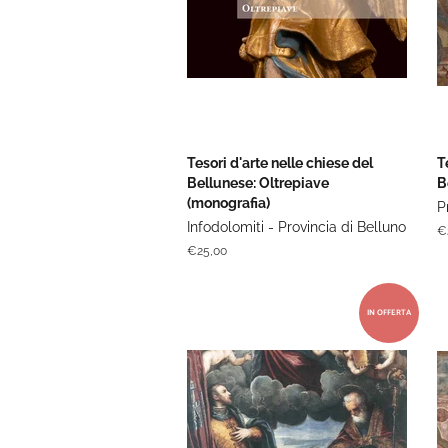
Tesori d'arte nelle chiese del
T
Bellunese: Oltrepiave
B
(monografia)
P
Infodolomiti - Provincia di Belluno
P
€
di
Prezzo
€25,00
li
di
listino
IN OFFERTA