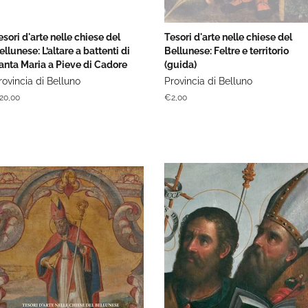
esori d'arte nelle chiese del
Tesori d'arte nelle chiese del
ellunese: L’altare a battenti di
Bellunese: Feltre e territorio
anta Maria a Pieve di Cadore
(guida)
rovincia di Belluno
Provincia di Belluno
rezzo
20,00
Prezzo
€2,00
di
stino
listino