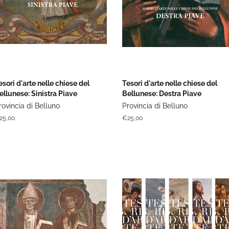
esori d'arte nelle chiese del
Tesori d'arte nelle chiese del
ellunese: Sinistra Piave
Bellunese: Destra Piave
rovincia di Belluno
Provincia di Belluno
rezzo
25,00
Prezzo
€25,00
di
stino
listino