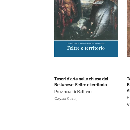
Tesori d'arte nelle chiese del
T
Bellunese: Feltre e territorio
B
A
Provincia di Belluno
P
Prezzo
€25,00
Prezzo
€21,25
di
scontato
P
€
listino
di
li