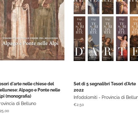
esori d'arte nelle chiese del
Set di 5 segnalibri Tesori d'Arte
ellunese: Alpago e Ponte nelle
2022
lpi (monografia)
Infodolomiti - Provincia di Bellu
rovincia di Belluno
Prezzo
€2,50
di
rezzo
25,00
listino
stino