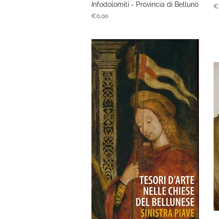
Infodolomiti - Provincia di Belluno
P
€
di
Prezzo
€0,00
li
di
listino