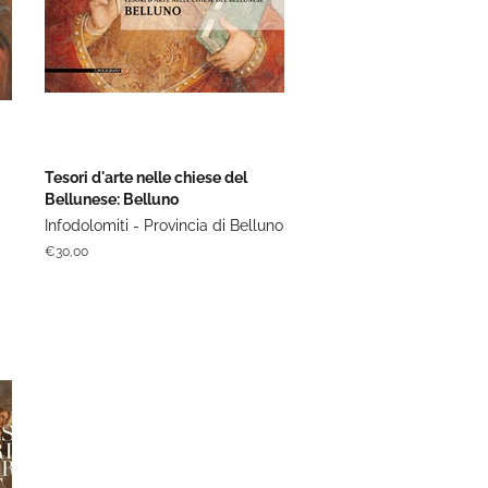
Tesori d'arte nelle chiese del
Bellunese: Belluno
Infodolomiti - Provincia di Belluno
Prezzo
€30,00
di
listino